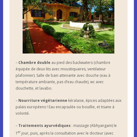
–
Chambre double
au pied des backwaters (chambre
équipée de deux lits avec moustiquaires, ventilateur
plafonnier). Salle de bain attenante avec douche (eau à
température ambiante, pas d’eau chaude), wc avec
douchette, et lavabo.
–
Nourriture végétarienne
kéralaise, épices adaptées aux
palais européens ! Eau encapsulée ou bouillie, et tisane à
volonté.
–
Traitements ayurvédiques
: massage (Abhyangam) le
er
1
jour, puis, après la consultation avec le docteur (avec