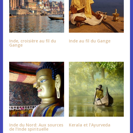
Inde, croisière au fil du
Inde au fil du Gange
Gange
Inde du Nord: Aux sources
Kerala et l’Ayurveda
de l’Inde spirituelle