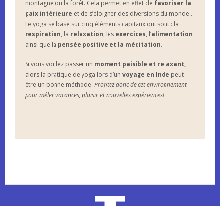
montagne ou la forêt. Cela permet en effet de
favoriser la
paix intérieure
et de s’éloigner des diversions du monde…
Le yoga se base sur cinq éléments capitaux qui sont : la
respiration
, la
relaxation
, les
exercices
, l’
alimentation
ainsi que la
pensée positive et la méditation
.
Si vous voulez passer un
moment paisible et relaxant,
alors la pratique de yoga lors d’un
voyage en Inde
peut
être un bonne méthode.
Profitez donc de cet environnement
pour mêler vacances, plaisir et nouvelles expériences!